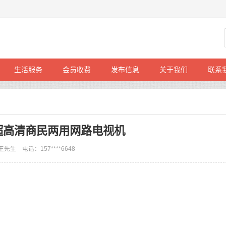
生活服务
会员收费
发布信息
关于我们
联系
K超高清商民两用网路电视机
先生 电话：157****6648