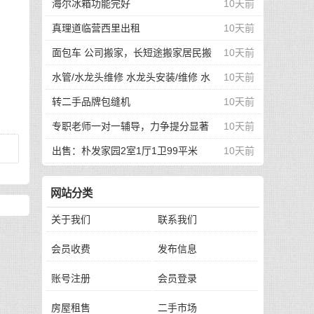
海尔冰箱功能完好
10天前
真理道临营西里出租
10天前
面包车 公司搬家，长短途搬家居民搬
10天前
家提供厢货车 可人工搬运、打包
水管/水龙头维修 水龙头安装/维修 水
10天前
龙头改造等
转二手品牌包缝机
10天前
专职老师一对一辅导，力争提分显著
10天前
出售：朴发家园2室1厅1卫99平米
10天前
网站分类
关于我们
联系我们
会员收费
发布信息
账号注册
会员登录
房屋租售
二手市场