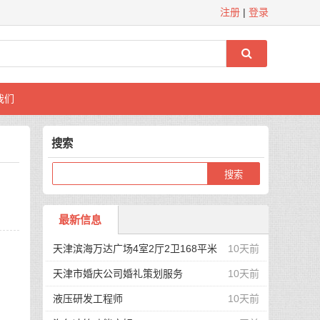
注册
|
登录
我们
搜索
最新信息
天津滨海万达广场4室2厅2卫168平米
10天前
合租精装
天津市婚庆公司婚礼策划服务
10天前
液压研发工程师
10天前