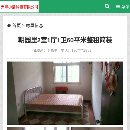
菜单
首页
>
房屋信息
朝园里2室1厅1卫60平米整租简装
联系：李先生 电话：130****2858